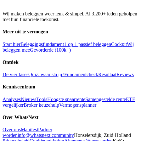
Wij maken beleggen weer leuk & simpel. Al 3.200+ leden geholpen
met hun financiële toekomst.
Meer uit je vermogen
Start hier
Beleggingsfundament
1-op-1 passief beleggen
Cockpit
Wij
beleggen mee
Gevorderde (100k+)
Ontdek
De vier fases
Quiz: waar sta jij?
Fundamentcheck
Resultaat
Reviews
Kenniscentrum
Analyses
Nieuws
Tools
Hoogste spaarrente
Samengestelde rente
ETF
vergelijker
Broker keuzehulp
Vermogensplanner
Over WhatsNext
Over ons
Manifest
Partner
worden
info@whatsnext.community
Honselersdijk, Zuid-Holland
Privacybeleid
Cookieverklaring
Algemene Voorwaarden
KvK: