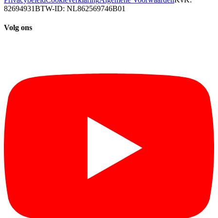
82694931
BTW-ID: NL862569746B01
Volg ons