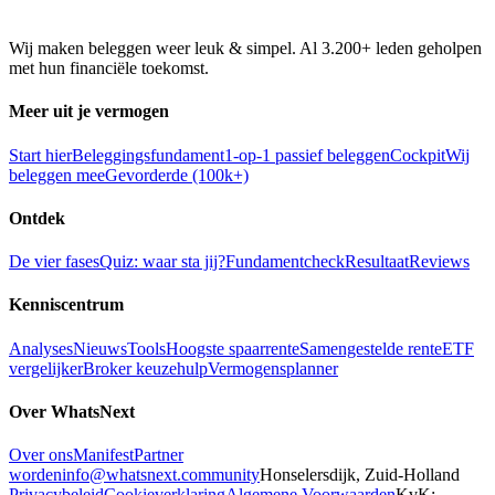
Wij maken beleggen weer leuk & simpel. Al 3.200+ leden geholpen
met hun financiële toekomst.
Meer uit je vermogen
Start hier
Beleggingsfundament
1-op-1 passief beleggen
Cockpit
Wij
beleggen mee
Gevorderde (100k+)
Ontdek
De vier fases
Quiz: waar sta jij?
Fundamentcheck
Resultaat
Reviews
Kenniscentrum
Analyses
Nieuws
Tools
Hoogste spaarrente
Samengestelde rente
ETF
vergelijker
Broker keuzehulp
Vermogensplanner
Over WhatsNext
Over ons
Manifest
Partner
worden
info@whatsnext.community
Honselersdijk, Zuid-Holland
Privacybeleid
Cookieverklaring
Algemene Voorwaarden
KvK: