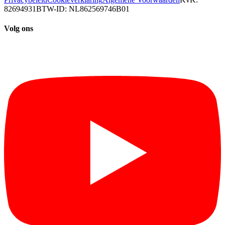
82694931
BTW-ID: NL862569746B01
Volg ons